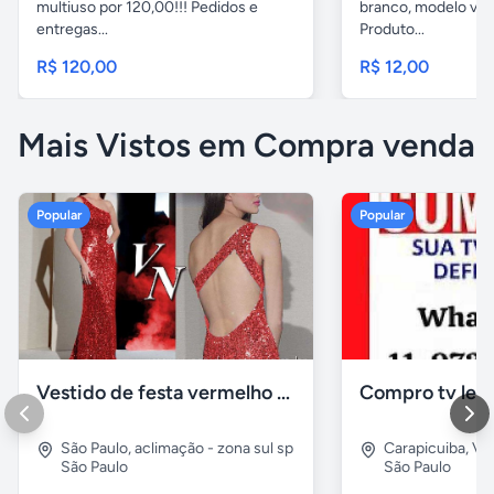
multiuso por 120,00!!! Pedidos e
branco, modelo ver
entregas...
Produto...
R$ 120,00
R$ 12,00
Mais Vistos em Compra venda
Popular
Popular
Vestido de festa vermelho com brilho e pedraria
Compro tv led
São Paulo
,
aclimação - zona sul sp
Carapicuiba
,
Vil
São Paulo
São Paulo