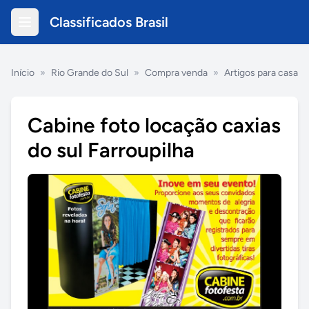
Classificados Brasil
Início
»
Rio Grande do Sul
»
Compra venda
»
Artigos para casa
Cabine foto locação caxias
do sul Farroupilha