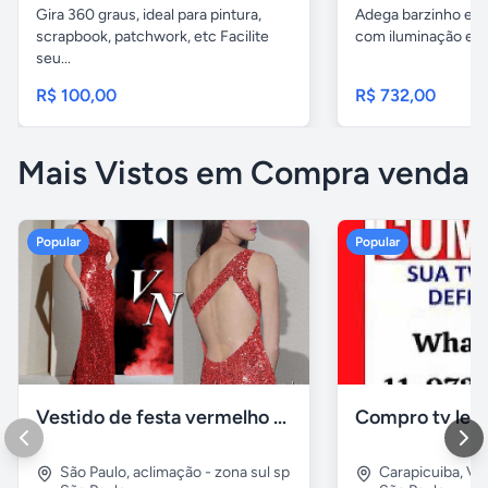
Gira 360 graus, ideal para pintura,
Adega barzinho em
scrapbook, patchwork, etc Facilite
com iluminação em 
seu...
R$ 100,00
R$ 732,00
Mais Vistos em Compra venda
Popular
Popular
Vestido de festa vermelho com brilho e pedraria
Compro tv led
São Paulo
,
aclimação - zona sul sp
Carapicuiba
,
Vil