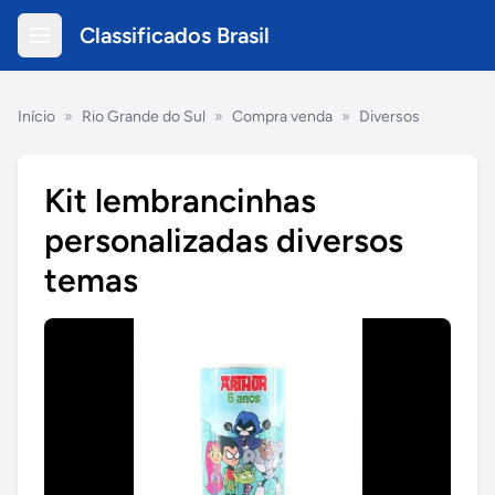
Classificados Brasil
Início
»
Rio Grande do Sul
»
Compra venda
»
Diversos
Kit lembrancinhas
personalizadas diversos
temas