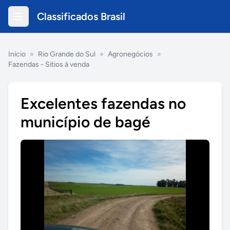
Classificados Brasil
Início
»
Rio Grande do Sul
»
Agronegócios
»
Fazendas - Sitios à venda
Excelentes fazendas no
município de bagé