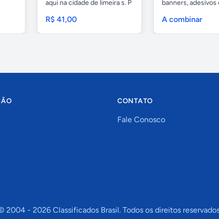
aqui na cidade de limeira s. P
banners, adesivos
e...
geral,...
R$ 41,00
A combinar
ÇÃO
CONTATO
Fale Conosco
© 2004 -
2026
Classificados Brasil. Todos os direitos reservados