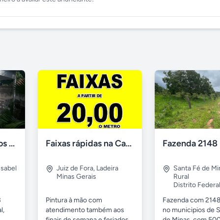
CHÁCARA Quartos Suíte Árvores Frutíferas, "É Ver e Comprar".
Faixas rápidas na Casa das Faixas JF
Isabel
Juiz de Fora
,
Ladeira
Santa Fé de Mi
Minas Gerais
Rural
Distrito Federa
3
Pintura à mão com
Fazenda com 2148
l,
atendimento também aos
no municipios de 
finais de semana e feriados
de Minas, com 500 