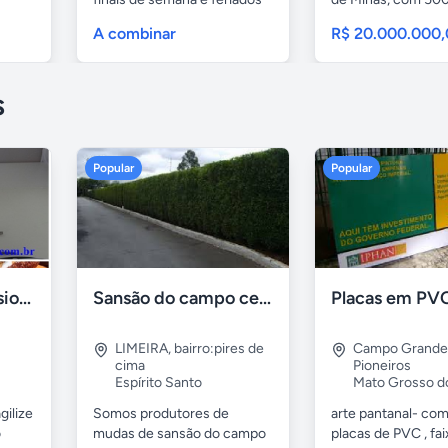
32...
A combinar
R$ 20.000.000
s
Popular
Popular
Formadora profissional carne
Sansão do campo cerca viva por 0,65 á muda
LIMEIRA
,
bairro:pires de
Campo Grande
cima
Pioneiros
Espírito Santo
Mato Grosso d
gilize
Somos produtores de
arte pantanal- com.
o
mudas de sansão do campo
placas de PVC , fai