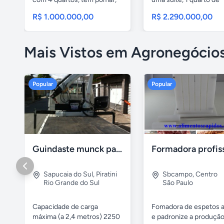
mata de...
serviços,...
R$ 1.000.000,00
R$ 2.290.000,00
Mais Vistos em Agronegócio
Popular
Popular
Guindaste munck para 2 toneladas
Sapucaia do Sul
,
Piratini
Sbcampo
,
Centro
Rio Grande do Sul
São Paulo
Capacidade de carga
Fomadora de espetos a
máxima (a 2,4 metros) 2250
e padronize a produçã