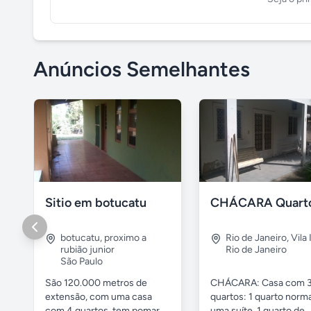
Anúncios Semelhantes
Sitio em botucatu
botucatu
,
proximo a
Rio de Janeiro
,
Vila 
rubião junior
Rio de Janeiro
São Paulo
São 120.000 metros de
CHÁCARA: Casa com 
extensão, com uma casa
quartos: 1 quarto norma
com 4 quartos, tem pomar,
uma suíte, 1 quarto de