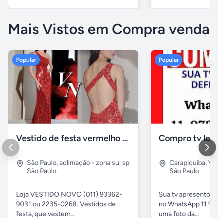
Mais Vistos em Compra venda
Popular
Popular
Vestido de festa vermelho com brilho e pedraria
Compro tv led
São Paulo
,
aclimação - zona sul sp
Carapicuiba
,
Vil
São Paulo
São Paulo
Loja VESTIDO NOVO (011) 93362-
Sua tv apresentou
9031 ou 2235-0268. Vestidos de
no WhatsApp 11 97
festa, que vestem...
uma foto da...