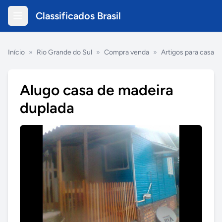
Classificados Brasil
Início
»
Rio Grande do Sul
»
Compra venda
»
Artigos para casa
Alugo casa de madeira
duplada