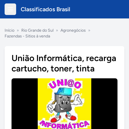
Classificados Brasil
Início
»
Rio Grande do Sul
»
Agronegócios
»
Fazendas - Sitios à venda
União Informática, recarga
cartucho, toner, tinta