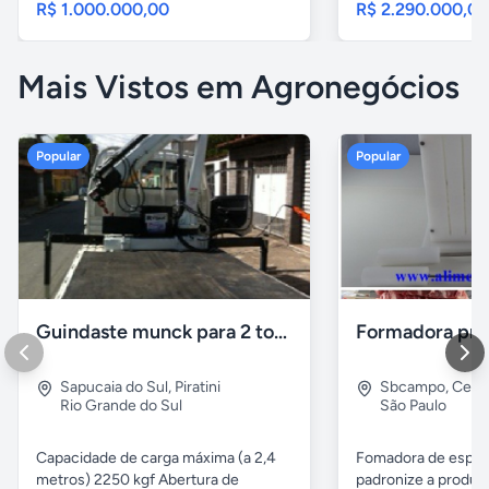
R$ 1.000.000,00
R$ 2.290.000,0
Mais Vistos em Agronegócios
Popular
Popular
Guindaste munck para 2 toneladas
Sapucaia do Sul
,
Piratini
Sbcampo
,
Cent
Rio Grande do Sul
São Paulo
Capacidade de carga máxima (a 2,4
Fomadora de espeto
metros) 2250 kgf Abertura de
padronize a produçã