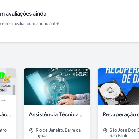
m avaliações ainda
meiro a avaliar este anunciante!
Gestão de Prestação de Serviços NFS-e Emissor Nacional
Assistência Técnica Informática Imediata Barra da Tijuca
tro
Rio de Janeiro
,
Barra da
São Jose Dos
Tijuca
São Paulo