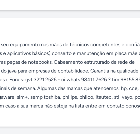
 seu equipamento nas mãos de técnicos competentes e confiáv
s e aplicativos básicos) conserto e manutenção em placa mãe d
tras peças de notebooks. Cabeamento estruturado de rede de 
do java para empresas de contabilidade. Garantia na qualidade 
esa. Fones: gvt 3221.2526 - oi whats 98411.7626 ? tim 98155.85
inais de semana. Algumas das marcas que atendemos: hp, cce, 
aware, sim+, semp toshiba, philips, philco, itautec, sti, vayo, pos
ibm caso a sua marca não esteja na lista entre em contato conosc