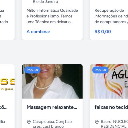
Rio de Janeiro
sua
Milton Informática Qualidade
Recuperação de
e
e Profissionalismo. Temos
informações de hd
grado
uma Técnica em deixar o...
de computadores 
notebooks,...
A combinar
R$ 0,00
Popular
Popular
Tercriss Manutenções e Serviços
Massagem relaxante- terapeutica e depilação
lia
Carapicuiba
,
Conj hab.
Bauru
,
NÚCLE
pres. cast branco
RESIDENCIAL