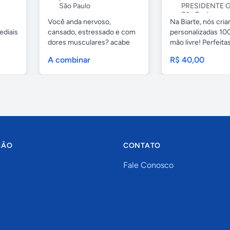
São Paulo
PRESIDENTE G
São Paulo
Você anda nervoso,
Na Biarte, nós cri
ediais
cansado, estressado e com
personalizadas 100
dores musculares? acabe
mão livre! Perfeitas.
com esses...
A combinar
R$ 40,00
ÇÃO
CONTATO
Fale Conosco