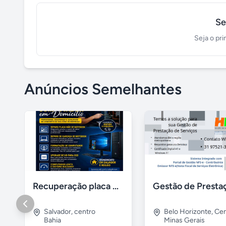
Se
Seja o pri
Anúncios Semelhantes
Recuperação placa mãe notebook, Instalação de windows
Salvador
,
centro
Belo Horizonte
,
Cen
Bahia
Minas Gerais