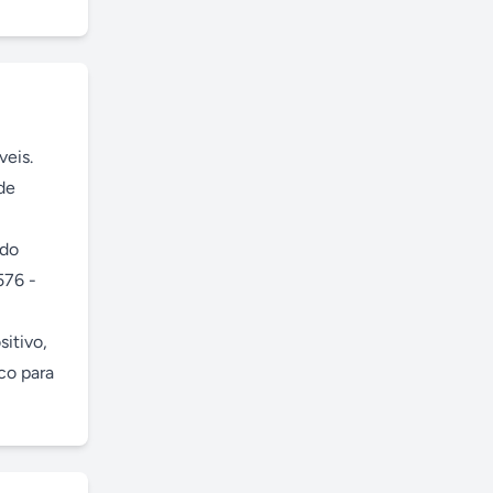
eis. 
e 
do 
76 - 
itivo, 
o para 