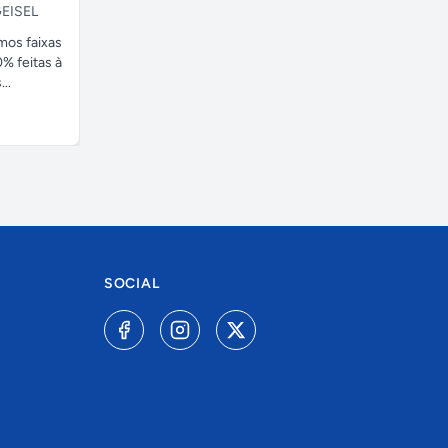
EISEL
amos faixas
% feitas à
..
SOCIAL