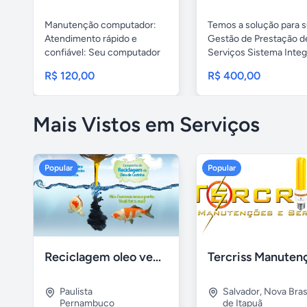
Manutenção computador:
Temos a solução para 
Atendimento rápido e
Gestão de Prestação d
confiável: Seu computador
Serviços Sistema Inte
ou...
com ...
R$ 120,00
R$ 400,00
Mais Vistos em Serviços
Popular
Popular
Reciclagem oleo vegetal
Paulista
Salvador
,
Nova Brasí
Pernambuco
de Itapuã