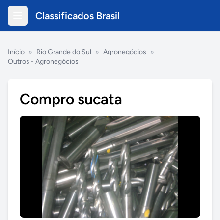
Classificados Brasil
Início
»
Rio Grande do Sul
»
Agronegócios
»
Outros - Agronegócios
Compro sucata