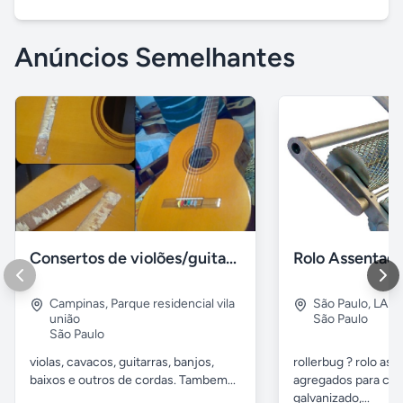
Anúncios Semelhantes
Consertos de violões/guitarras e outros de cordas
Campinas
,
Parque residencial vila
São Paulo
,
LAP
união
São Paulo
São Paulo
violas, cavacos, guitarras, banjos,
rollerbug ? rolo ass
baixos e outros de cordas. Tambem...
agregados para con
galvanizado,...