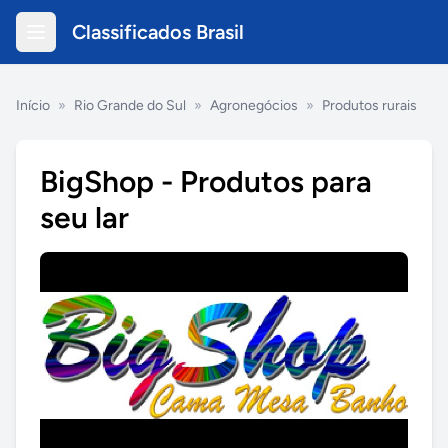
Classificados Brasil
Início
»
Rio Grande do Sul
»
Agronegócios
»
Produtos rurais
BigShop - Produtos para
seu lar