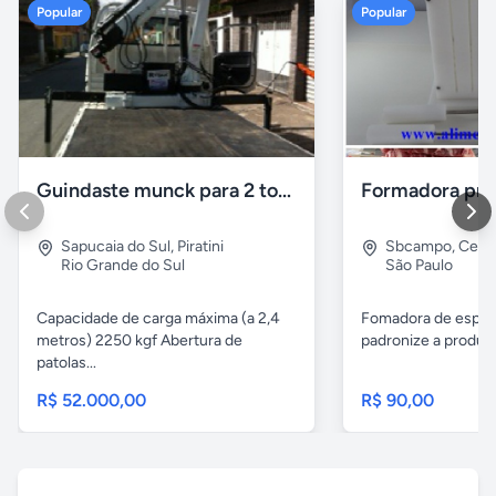
Popular
Popular
Guindaste munck para 2 toneladas
Sapucaia do Sul
,
Piratini
Sbcampo
,
Cent
Rio Grande do Sul
São Paulo
Capacidade de carga máxima (a 2,4
Fomadora de espeto
metros) 2250 kgf Abertura de
padronize a produçã
patolas...
R$ 52.000,00
R$ 90,00