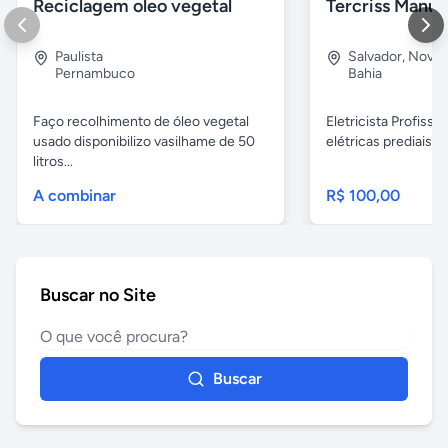
Reciclagem oleo vegetal
Paulista
Salvador
,
Nova B
Pernambuco
Bahia
Faço recolhimento de óleo vegetal
Eletricista Profissi
usado disponibilizo vasilhame de 50
elétricas prediais e 
litros...
A combinar
R$ 100,00
Buscar no Site
Buscar