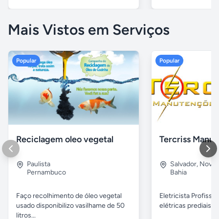
Mais Vistos em Serviços
Popular
Popular
Reciclagem oleo vegetal
Paulista
Salvador
,
Nova B
Pernambuco
Bahia
Faço recolhimento de óleo vegetal
Eletricista Profissi
usado disponibilizo vasilhame de 50
elétricas prediais e 
litros...