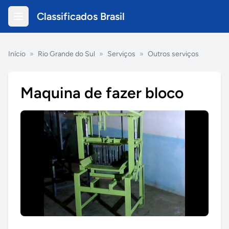
Classificados Brasil
Início
»
Rio Grande do Sul
»
Serviços
»
Outros serviços
Maquina de fazer bloco