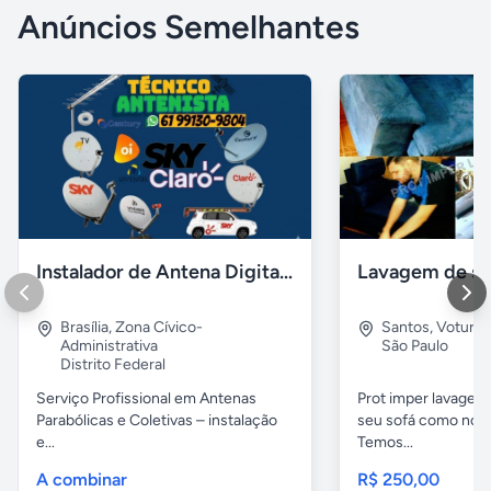
Anúncios Semelhantes
Instalador de Antena Digital em Brasília
Brasília
,
Zona Cívico-
Santos
,
Voturu
Administrativa
São Paulo
Distrito Federal
Serviço Profissional em Antenas
Prot imper lavagem 
Parabólicas e Coletivas – instalação
seu sofá como novo
e...
Temos...
A combinar
R$ 250,00