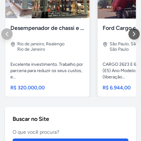
Desempenador de chassi e caçambas basculantes
Rio de janeiro
,
Realengo
São Paulo
,
São 
Rio de Janeiro
São Paulo
Excelente investimento. Trabalho por
CARGO 2623 E 6x4 
parceria para reduzir os seus custos,
(E5) Ano Modelo: Z
e...
(liberação...
R$ 320.000,00
R$ 6.944,00
Buscar no Site