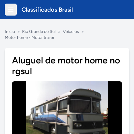
Classificados Brasil
Início
»
Rio Grande do Sul
»
Veículos
»
Motor home - Motor trailer
Aluguel de motor home no
rgsul