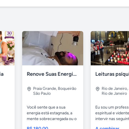
ia
Renove Suas Energias: Terapia Vibracional
Praia Grande
,
Boqueirão
Rio de Janeiro
,
São Paulo
Rio de Janeiro
Você sente que a sua
Eu sou um profess
energia está estagnada, a
espiritual e viden
mente sobrecarregada ou o
intervir nas seguin
.
corpo...
áreas:...
R$ 180,00
A combinar