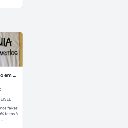
faixas no tecido em ate 24H
O
EISEL
amos faixas
% feitas à
..