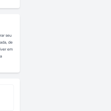
ar seu 
da, de 
iver em 
a 