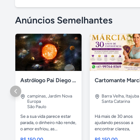
Anúncios Semelhantes
Astrólogo Pai Diego de Oxum
Cartomante Marc
campinas
,
Jardim Nova
Barra Velha
,
Itajuba
Europa
Santa Catarina
São Paulo
Se a sua vida parece estar
Há mais de 30 anos
parada, o dinheiro não rende,
ajudando pessoas a
o amor esfriou, as...
encontrar clareza,
orientação e caminhos..
R$ 150,00
R$ 150,00