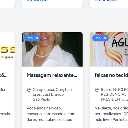
Popular
Popular
Tercriss Manutenções e Serviços
Massagem relaxante- terapeutica e depilação
lia
Carapicuiba
,
Conj hab.
Bauru
,
NÚCLE
pres. cast branco
RESIDENCIAL
São Paulo
PRESIDENTE G
São Paulo
Você anda nervoso,
Na Biarte, nós cri
ediais
cansado, estressado e com
personalizadas 100
dores musculares? acabe
mão livre! Perfeitas.
com esses...