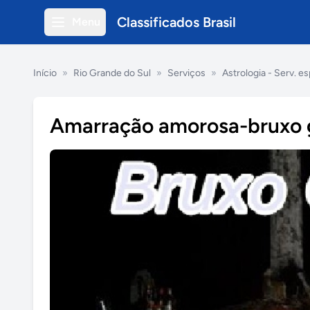
Classificados Brasil
Menu
Início
»
Rio Grande do Sul
»
Serviços
»
Astrologia - Serv. es
Amarração amorosa-bruxo 