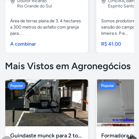
Doutor Ricardo
LIMEIRA
,
bairro
Rio Grande do Sul
Espírito Santo
Área de terras plana de 3, 4 hectares
Somos produtores 
a 300 metros do asfalto com granja
sansão do campo aq
para...
limeira s. P e...
A combinar
R$ 41,00
Mais Vistos em Agronegócios
Popular
Popular
Guindaste munck para 2 toneladas