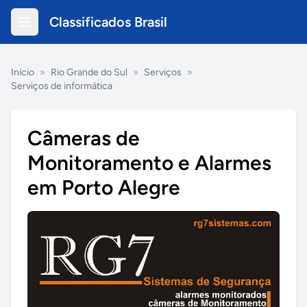
Classificados Brasil
Início
»
Rio Grande do Sul
»
Serviços
»
Serviços de informática
Câmeras de
Monitoramento e Alarmes
em Porto Alegre