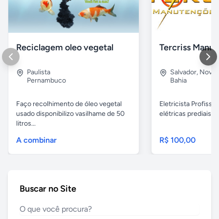
Reciclagem oleo vegetal
Paulista
Salvador
,
Nova B
Pernambuco
Bahia
Faço recolhimento de óleo vegetal
Eletricista Profissi
usado disponibilizo vasilhame de 50
elétricas prediais e 
litros...
A combinar
R$ 100,00
Buscar no Site