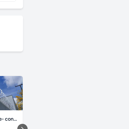
Cerca cortante- concertina- ouriço
Mini guindaste MGT 80