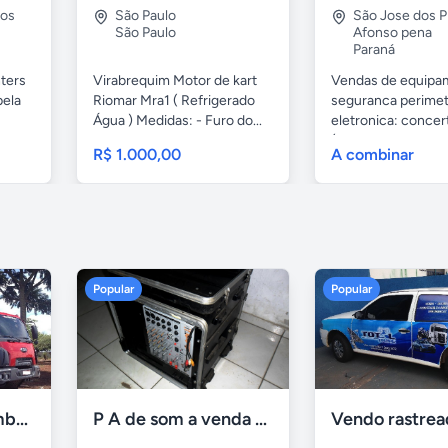
pos
São Paulo
São Jose dos P
São Paulo
Afonso pena
Paraná
hters
Virabrequim Motor de kart
Vendas de equipa
pela
Riomar Mra1 ( Refrigerado
seguranca perimet
Água ) Medidas: - Furo do...
eletronica: concer
(cerca...
R$ 1.000,00
A combinar
Popular
Popular
Ford Cargo caçamba 2623 e 6x4 turbo 2p diesel 2015
P A de som a venda - brasilia