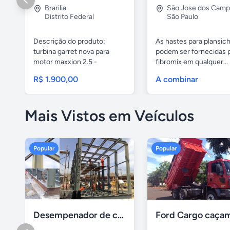
Brarilia
São Jose dos Cam
Distrito Federal
São Paulo
Descrição do produto:
As hastes para plansic
turbina garret nova para
podem ser fornecidas 
motor maxxion 2.5 -
fibromix em qualquer...
mercedes...
R$ 1.900,00
A combinar
Mais Vistos em Veículos
Popular
Popular
Desempenador de chassi e caçambas basculantes