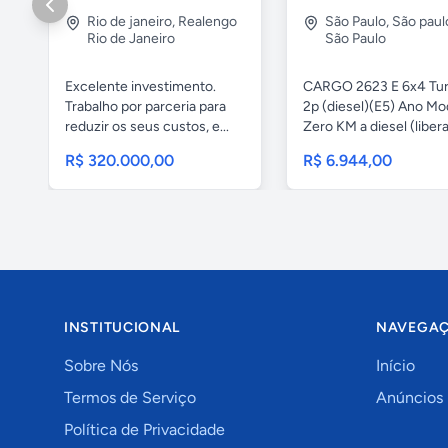
Rio de janeiro
,
Realengo
São Paulo
,
São paul
Rio de Janeiro
São Paulo
Excelente investimento.
CARGO 2623 E 6x4 Tu
Trabalho por parceria para
2p (diesel)(E5) Ano Mo
reduzir os seus custos, e...
Zero KM a diesel (libera
R$ 320.000,00
R$ 6.944,00
INSTITUCIONAL
NAVEGA
Sobre Nós
Início
Termos de Serviço
Anúncios
Política de Privacidade