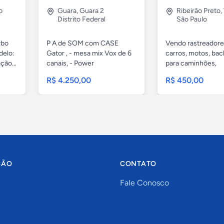
o
Guara
,
Guara 2
Ribeirão Preto
,
Distrito Federal
São Paulo
rbo
P A de SOM com CASE
Vendo rastreadore
delo:
Gator , - mesa mix Vox de 6
carros, motos, bac
ção...
canais, - Power
para caminhões,
MICROLOGIC...
R$ 4.250,00
R$ 450,00
ÇÃO
CONTATO
Fale Conosco