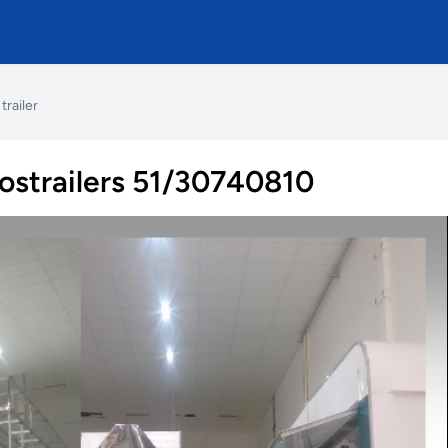
railer
dostrailers 51/30740810