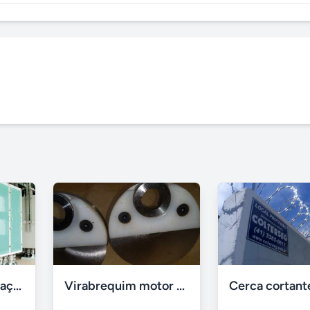
Hastes de sustentação para Plansichters
Virabrequim motor de kart - MRA1