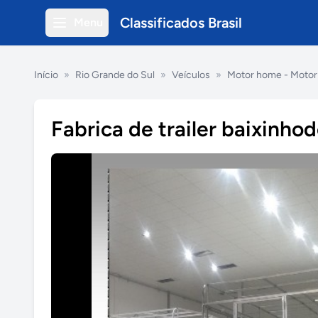
Classificados Brasil
Menu
Início
»
Rio Grande do Sul
»
Veículos
»
Motor home - Motor t
Fabrica de trailer baixinho