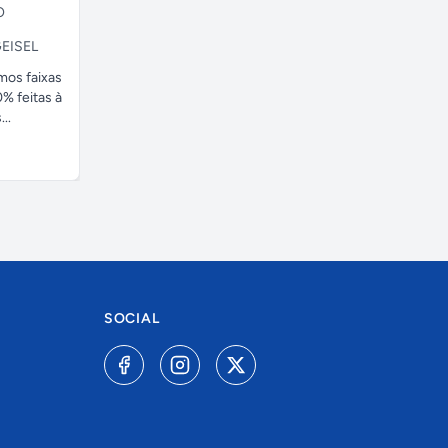
O
EISEL
amos faixas
% feitas à
..
SOCIAL