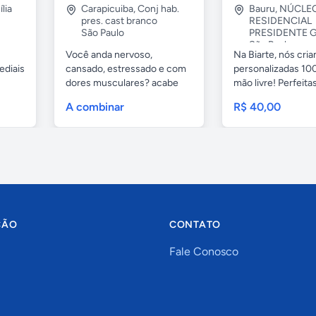
lia
Carapicuiba
,
Conj hab.
Bauru
,
NÚCLE
pres. cast branco
RESIDENCIAL
São Paulo
PRESIDENTE G
São Paulo
Você anda nervoso,
Na Biarte, nós cri
ediais
cansado, estressado e com
personalizadas 100
dores musculares? acabe
mão livre! Perfeitas.
com esses...
A combinar
R$ 40,00
ÇÃO
CONTATO
Fale Conosco