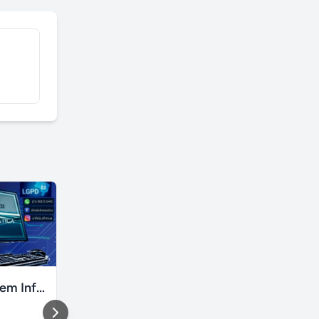
Déia Serviços em Informática
Aceitamos carcaças de notebooks tela, placa mãe - Doação