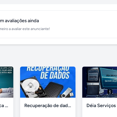
m avaliações ainda
meiro a avaliar este anunciante!
Assistência Técnica Informática Imediata Barra da Tijuca
Recuperação de dados e informações de hd