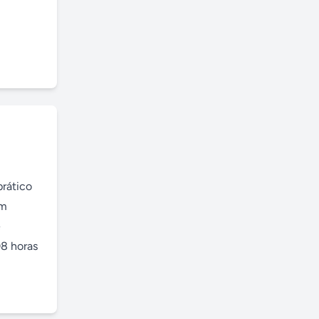
rático 
m 
 
8 horas 