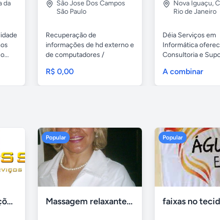
a da
São Jose Dos Campos
Nova Iguaçu
,
C
São Paulo
Rio de Janeiro
lidade
Recuperação de
Déia Serviços em
mos
informações de hd externo e
Informática ofere
...
de computadores /
Consultoria e Sup
notebooks,...
Digital Com...
R$ 0,00
A combinar
Popular
Popular
Tercriss Manutenções e Serviços
Massagem relaxante- terapeutica e depilação