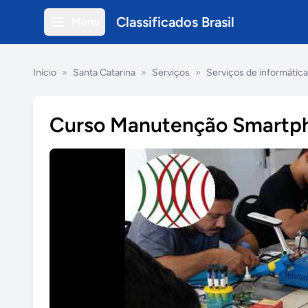
Classificados Brasil
Menu
Início
»
Santa Catarina
»
Serviços
»
Serviços de informática
Curso Manutenção Smartpho