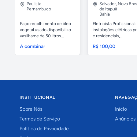
Paulista
Salvador
,
Nova Brasí
Pernambuco
de Itapuã
Bahia
Faço recolhimento de óleo
Eletricista Profissional:
vegetal usado disponibilizo
instalações elétricas pr
vasilhame de 50 litros...
e residenciais,...
A combinar
R$ 100,00
INSTITUCIONAL
NAVEGA
Sobre Nós
Início
Termos de Serviço
Anúncios
Política de Privacidade