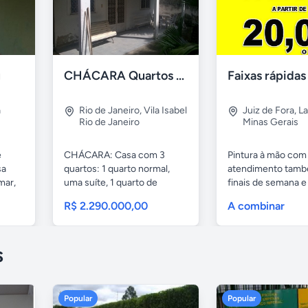
u
CHÁCARA Quartos Suíte Árvores Frutíferas, "É Ver e Comprar".
a
Rio de Janeiro
,
Vila Isabel
Juiz de Fora
,
La
Rio de Janeiro
Minas Gerais
e
CHÁCARA: Casa com 3
Pintura à mão com
sa
quartos: 1 quarto normal,
atendimento tamb
mar,
uma suíte, 1 quarto de
finais de semana e
serviços,...
32...
R$ 2.290.000,00
A combinar
s
Popular
Popular