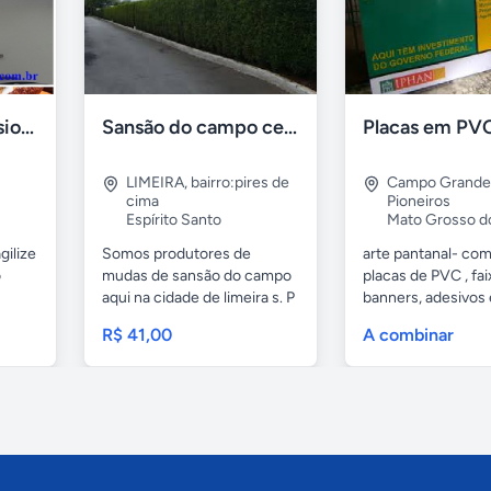
Formadora profissional carne
Sansão do campo cerca viva por 0,65 á muda
LIMEIRA
,
bairro:pires de
Campo Grande
cima
Pioneiros
Espírito Santo
Mato Grosso d
gilize
Somos produtores de
arte pantanal- com.
o
mudas de sansão do campo
placas de PVC , fai
aqui na cidade de limeira s. P
banners, adesivos
e...
geral,...
R$ 41,00
A combinar