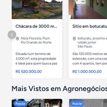
Chácara de 3000 m² com Casa Duplex Geminada em Pium/RN
Sitio em botucat
Nisia Floresta
,
Pium
botucatu
,
proximo 
Rio Grande do Norte
rubião junior
São Paulo
Situada num terreno de
São 120.000 metros d
3.000 m², esta propriedade
extensão, com uma ca
é ideal para quem busca paz
com 4 quartos, tem po
e...
mata de...
R$ 520.000,00
R$ 1.000.000,00
Mais Vistos em Agronegócio
Popular
Popular