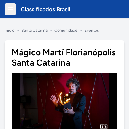
Classificados Brasil
Início
»
Santa Catarina
»
Comunidade
»
Eventos
Mágico Martí Florianópolis
Santa Catarina