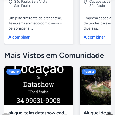
São Paulo
,
Bela Vista
Caçapava
,
cent
São Paulo
São Paulo
Um jeito diferente de presentear.
Empresa especiali
Telegrama animado com diversos
de tendas para eve
personagens:...
diversas...
A combinar
A combinar
Mais Vistos em Comunidade
Popular
Popular
aluguel telas datashow cadeiras uberlândia