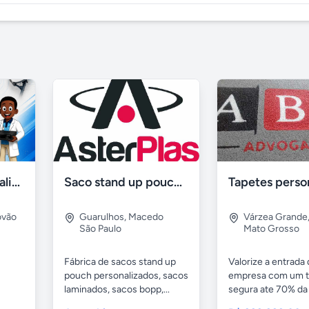
Manutenção e atualização em receptores em Salvador Ba
Saco stand up pouch personalizados
óvão
Guarulhos
,
Macedo
Várzea Grande
São Paulo
Mato Grosso
Fábrica de sacos stand up
Valorize a entrada
pouch personalizados, sacos
empresa com um t
laminados, sacos bopp,...
segura ate 70% da 