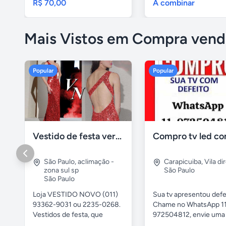
R$ 70,00
A combinar
Mais Vistos em Compra vend
Popular
Popular
Vestido de festa vermelho com brilho e pedraria
São Paulo
,
aclimação -
Carapicuiba
,
Vila di
zona sul sp
São Paulo
São Paulo
Loja VESTIDO NOVO (011)
Sua tv apresentou defe
93362-9031 ou 2235-0268.
Chame no WhatsApp 1
Vestidos de festa, que
972504812, envie uma 
vestem...
da...