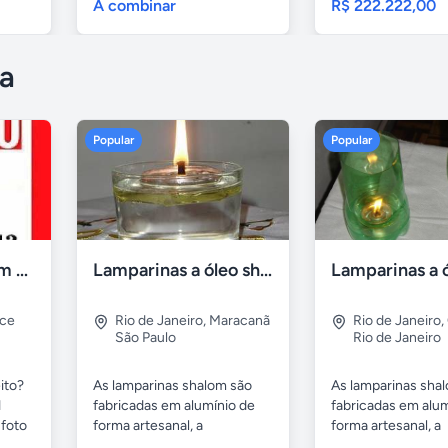
A combinar
R$ 222.222,00
a
Popular
Popular
Compro tv led com defeito
Lamparinas a óleo shalom
rce
Rio de Janeiro
,
Maracanã
Rio de Janeiro
,
São Paulo
Rio de Janeiro
ito?
As lamparinas shalom são
As lamparinas sha
1
fabricadas em alumínio de
fabricadas em alum
foto
forma artesanal, a
forma artesanal, a
embalagem...
embalagem...