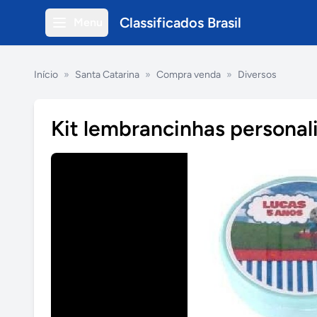
Classificados Brasil
Menu
Início
»
Santa Catarina
»
Compra venda
»
Diversos
Kit lembrancinhas personal