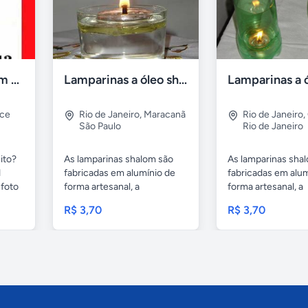
Compro tv led com defeito
Lamparinas a óleo shalom
rce
Rio de Janeiro
,
Maracanã
Rio de Janeiro
,
São Paulo
Rio de Janeiro
ito?
As lamparinas shalom são
As lamparinas sha
1
fabricadas em alumínio de
fabricadas em alum
foto
forma artesanal, a
forma artesanal, a
embalagem...
embalagem...
R$ 3,70
R$ 3,70