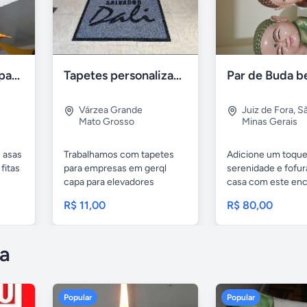
Estrela de tecido para decoração
Tapetes personalizados
Par de Buda b
Várzea Grande
Juiz de Fora
,
S
Mato Grosso
Minas Gerais
s asas
Trabalhamos com tapetes
Adicione um toque
fitas
para empresas em gerql
serenidade e fofur
capa para elevadores
casa com este en
tapetes...
par de...
R$ 11,00
R$ 80,00
a
Popular
Popular