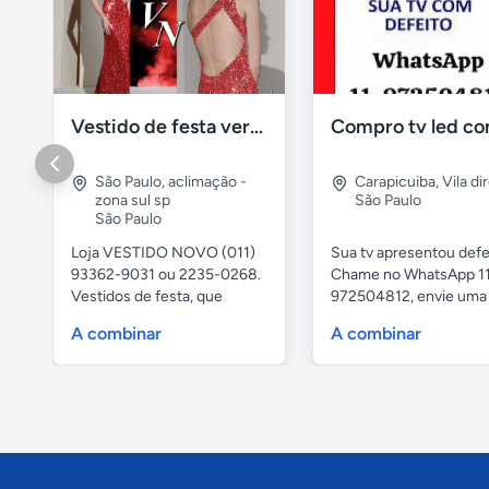
Vestido de festa vermelho com brilho e pedraria
São Paulo
,
aclimação -
Carapicuiba
,
Vila di
zona sul sp
São Paulo
São Paulo
Loja VESTIDO NOVO (011)
Sua tv apresentou defe
93362-9031 ou 2235-0268.
Chame no WhatsApp 1
Vestidos de festa, que
972504812, envie uma 
vestem...
da...
A combinar
A combinar