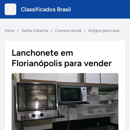
Classificados Brasil
Início
»
Santa Catarina
»
Compra venda
»
Artigos para casa
Lanchonete em
Florianópolis para vender