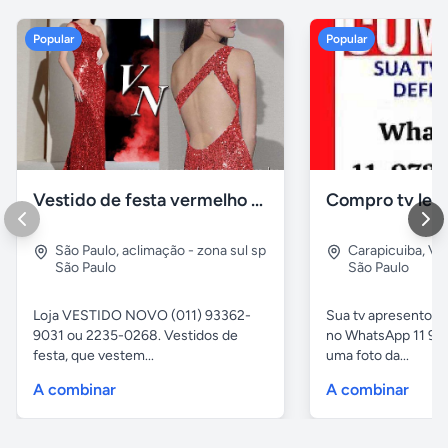
Popular
Popular
Vestido de festa vermelho com brilho e pedraria
Compro tv led
São Paulo
,
aclimação - zona sul sp
Carapicuiba
,
Vil
São Paulo
São Paulo
Loja VESTIDO NOVO (011) 93362-
Sua tv apresentou
9031 ou 2235-0268. Vestidos de
no WhatsApp 11 97
festa, que vestem...
uma foto da...
A combinar
A combinar