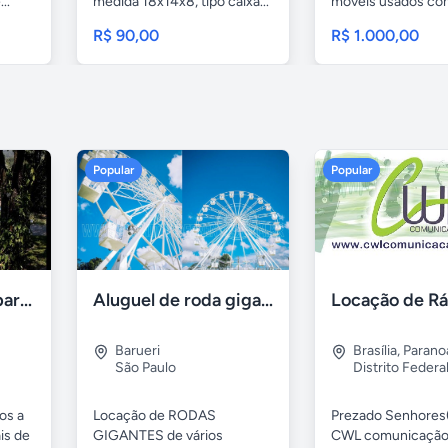
..
medida 18x14x8, tipo caixa...
móveis usados c
móveis...
R$ 90,00
R$ 1.000,00
Popular
Popular
Aluguel de sítios para festas e eventos em BH
Aluguel de roda gigante
Barueri
Brasília
,
Parano
São Paulo
Distrito Federa
os a
Locação de RODAS
Prezado Senhores(
is de
GIGANTES de vários
CWL comunicação