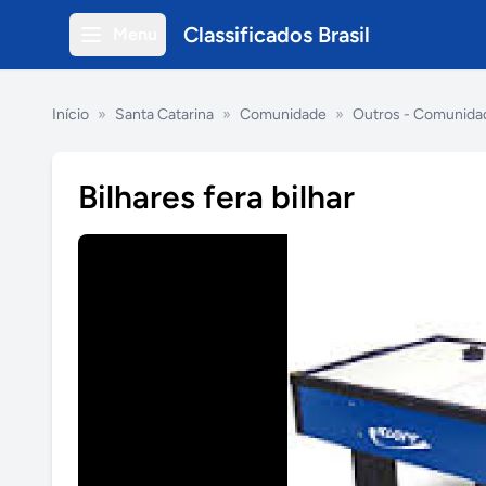
Classificados Brasil
Menu
Início
»
Santa Catarina
»
Comunidade
»
Outros - Comunida
Bilhares fera bilhar