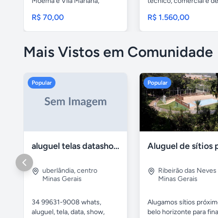
Moema e Vila Mariana,
técnico, comercial e de.
você...
R$ 70,00
R$ 1.560,00
Mais Vistos em Comunidade
Popular
Popular
aluguel telas datashow cadeiras uberlândia
uberlândia
,
centro
Ribeirão das Neves
Minas Gerais
Minas Gerais
34 99631-9008 whats,
Alugamos sítios próxim
aluguel, tela, data, show,
belo horizonte para fina