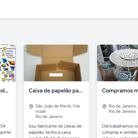
Banhos de Ouro, Folheação Portátil, Metalização e mais!
Caixa de papelão para sedex
São João de Meriti
,
Vila
Rio de Janeiro
,
rosali
Rio de Janeiro
Rio de Janeiro
 54
Sou fabricante de caixas de
Olá trabalhamos n
uporte
papelão, tenho a caixa
compras e vendas