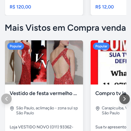
R$ 120,00
R$ 12,00
Mais Vistos em Compra venda
Popular
Popular
Vestido de festa vermelho com brilho e pedraria
Compro tv led
São Paulo
,
aclimação - zona sul sp
Carapicuiba
,
Vil
São Paulo
São Paulo
Loja VESTIDO NOVO (011) 93362-
Sua tv apresentou