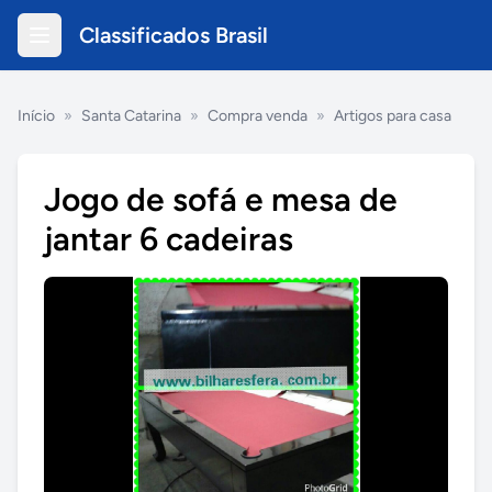
Classificados Brasil
Início
»
Santa Catarina
»
Compra venda
»
Artigos para casa
Jogo de sofá e mesa de
jantar 6 cadeiras