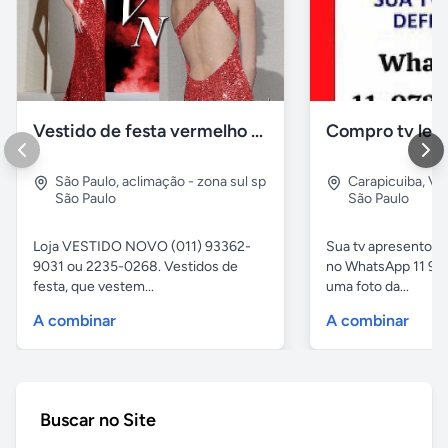
Vestido de festa vermelho com brilho e pedraria
Compro tv led
São Paulo
,
aclimação - zona sul sp
Carapicuiba
,
Vil
São Paulo
São Paulo
Loja VESTIDO NOVO (011) 93362-
Sua tv apresentou
9031 ou 2235-0268. Vestidos de
no WhatsApp 11 97
festa, que vestem...
uma foto da...
A combinar
A combinar
Buscar no Site