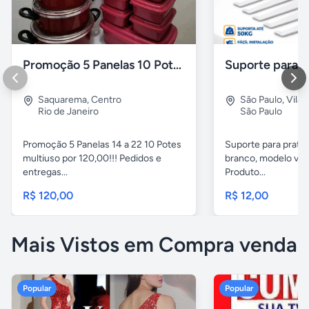
Promoção 5 Panelas 10 Potes Multiuso
Saquarema
,
Centro
São Paulo
,
Vila 
Rio de Janeiro
São Paulo
Promoção 5 Panelas 14 a 22 10 Potes
Suporte para pratel
multiuso por 120,00!!! Pedidos e
branco, modelo ver
entregas...
Produto...
R$ 120,00
R$ 12,00
Mais Vistos em Compra venda
Popular
Popular