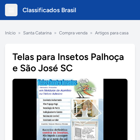
Classificados Brasil
Início
»
Santa Catarina
»
Compra venda
»
Artigos para casa
Telas para Insetos Palhoça
e São José SC