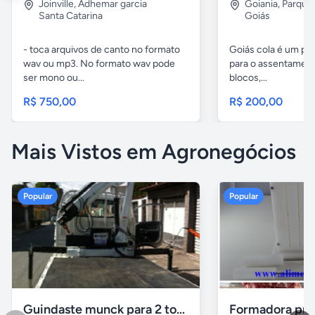
Joinville
,
Adhemar garcia
Goiania
,
Parque 
Santa Catarina
Goiás
- toca arquivos de canto no formato
Goiás cola é um pr
wav ou mp3. No formato wav pode
para o assentamento
ser mono ou...
blocos,...
R$ 750,00
R$ 200,00
Mais Vistos em Agronegócios
Popular
Popular
Guindaste munck para 2 toneladas