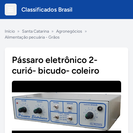
Classificados Brasil
Início
»
Santa Catarina
»
Agronegócios
»
Alimentação pecuária - Grãos
Pássaro eletrônico 2-
curió- bicudo- coleiro