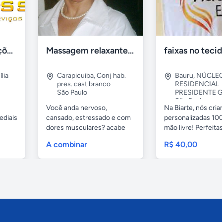
Tercriss Manutenções e Serviços
Massagem relaxante- terapeutica e depilação
lia
Carapicuiba
,
Conj hab.
Bauru
,
NÚCLE
pres. cast branco
RESIDENCIAL
São Paulo
PRESIDENTE G
São Paulo
Você anda nervoso,
Na Biarte, nós cri
ediais
cansado, estressado e com
personalizadas 100
dores musculares? acabe
mão livre! Perfeitas.
com esses...
A combinar
R$ 40,00