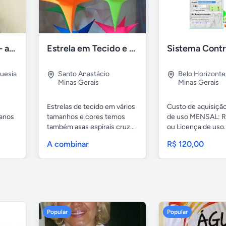
Fisioterapia- RPG- acupuntura Freguesia RJ
Estrela em Tecido e fitas Metálicas p/ Decoração
uesia
Santo Anastácio
Belo Horizonte
Minas Gerais
Minas Gerais
Estrelas de tecido em vários
Custo de aquisição
 anos
tamanhos e cores temos
de uso MENSAL: R
também asas espirais cruz...
ou Licença de uso..
A combinar
R$ 120,00
Popular
Popular