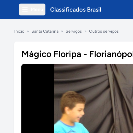
Classificados Brasil
Menu
Início
»
Santa Catarina
»
Serviços
»
Outros serviços
Mágico Floripa - Florianópol