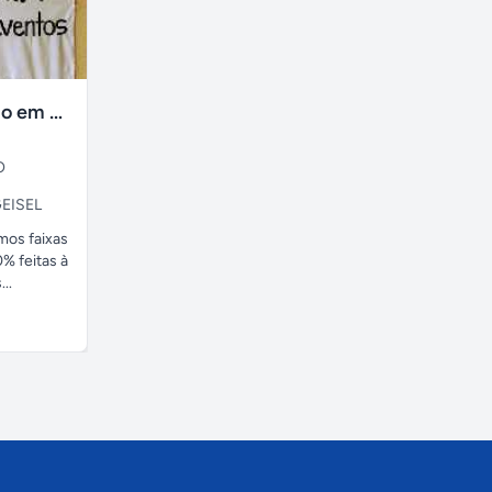
faixas no tecido em ate 24H
O
EISEL
amos faixas
% feitas à
..