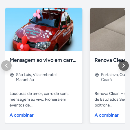
Mensagem ao vivo em carro de som
São Luis
,
Vila embratel
Fortaleza
,
Quint
Maranhão
Ceará
Loucuras de amor, carro de som,
Renova Clean Higi
mensagem ao vivo. Pioneira em
de Estofados Seu s
eventos de...
poltrona...
A combinar
A combinar