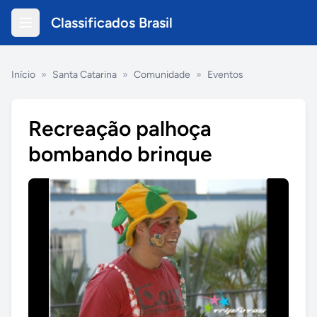
Classificados Brasil
Início
»
Santa Catarina
»
Comunidade
»
Eventos
Recreação palhoça
bombando brinque