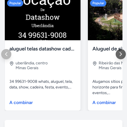
Popular
Popular
aluguel telas datashow cadeiras uberlândia
uberlândia
,
centro
Ribeirão das N
Minas Gerais
Minas Gerais
34 99631-9008 whats, aluguel, tela,
Alugamos sítios pr
data, show, cadeira, festa, evento,...
horizonte para fina
eventos,...
A combinar
A combinar