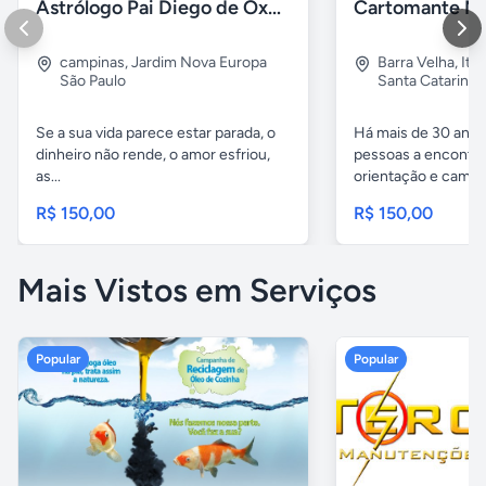
Astrólogo Pai Diego de Oxum
Cartomante Ma
campinas
,
Jardim Nova Europa
Barra Velha
,
Ita
São Paulo
Santa Catarina
Se a sua vida parece estar parada, o
Há mais de 30 ano
dinheiro não rende, o amor esfriou,
pessoas a encontrar
as...
orientação e caminh
R$ 150,00
R$ 150,00
Mais Vistos em Serviços
Popular
Popular