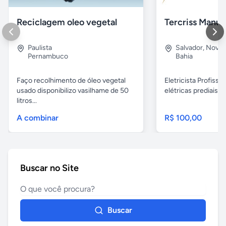
Reciclagem oleo vegetal
Paulista
Salvador
,
Nova B
Pernambuco
Bahia
Faço recolhimento de óleo vegetal
Eletricista Profissi
usado disponibilizo vasilhame de 50
elétricas prediais e 
litros...
A combinar
R$ 100,00
Buscar no Site
Buscar