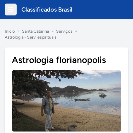
Classificados Brasil
Início
»
Santa Catarina
»
Serviços
»
Astrologia - Serv. espirituais
Astrologia florianopolis