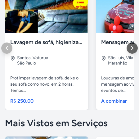
Lavagem de sofá, higienização sofá, Impermeabilização
Santos
,
Voturua
São Luis
,
Vila e
São Paulo
Maranhão
Prot imper lavagem de sofá, deixe o
Loucuras de amor, 
seu sofá como novo, em 2 horas.
mensagem ao vivo. 
Temos...
eventos de...
R$ 250,00
A combinar
Mais Vistos em Serviços