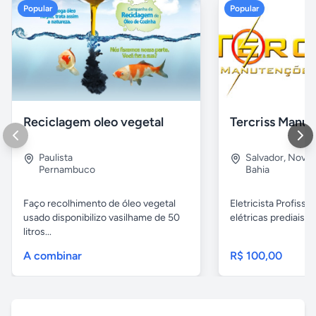
Popular
Popular
Reciclagem oleo vegetal
Paulista
Salvador
,
Nova B
Pernambuco
Bahia
Faço recolhimento de óleo vegetal
Eletricista Profissi
usado disponibilizo vasilhame de 50
elétricas prediais e 
litros...
A combinar
R$ 100,00