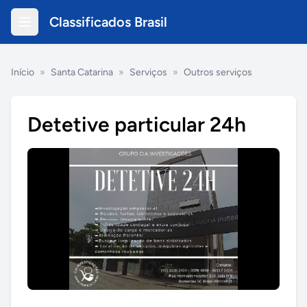
Classificados Brasil
Início
»
Santa Catarina
»
Serviços
»
Outros serviços
Detetive particular 24h