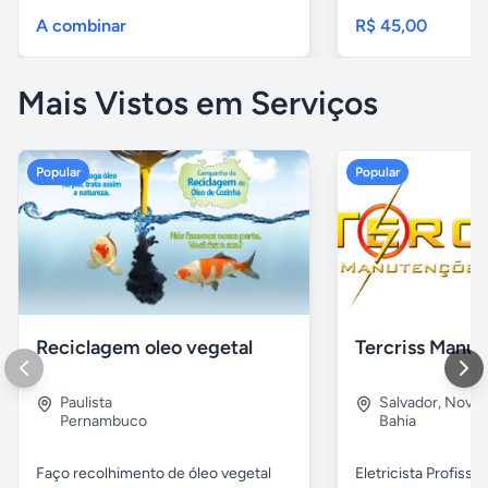
A combinar
R$ 45,00
Mais Vistos em Serviços
Popular
Popular
Reciclagem oleo vegetal
Paulista
Salvador
,
Nova B
Pernambuco
Bahia
Faço recolhimento de óleo vegetal
Eletricista Profissi