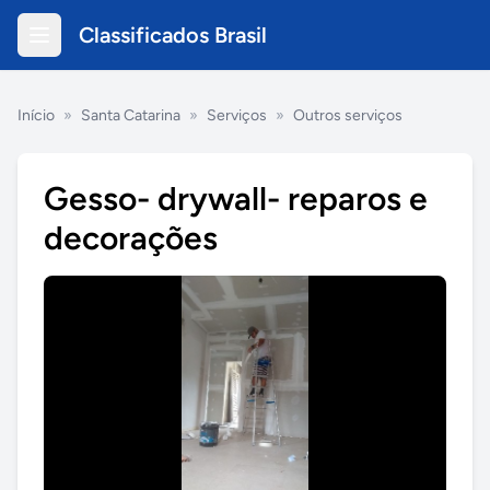
Classificados Brasil
Início
»
Santa Catarina
»
Serviços
»
Outros serviços
Gesso- drywall- reparos e
decorações