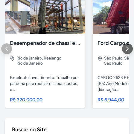
Desempenador de chassi e caçambas basculantes
Rio de janeiro
,
Realengo
São Paulo
,
São 
Rio de Janeiro
São Paulo
Excelente investimento. Trabalho por
CARGO 2623 E 6x4 
parceria para reduzir os seus custos,
(E5) Ano Modelo: Z
e...
(liberação...
R$ 320.000,00
R$ 6.944,00
Buscar no Site