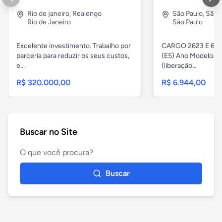
Rio de janeiro
,
Realengo
São Paulo
,
São 
Rio de Janeiro
São Paulo
Excelente investimento. Trabalho por
CARGO 2623 E 6x4 
parceria para reduzir os seus custos,
(E5) Ano Modelo: Z
e...
(liberação...
R$ 320.000,00
R$ 6.944,00
Buscar no Site
Buscar