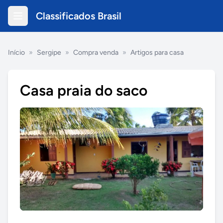
Classificados Brasil
Início
»
Sergipe
»
Compra venda
»
Artigos para casa
Casa praia do saco