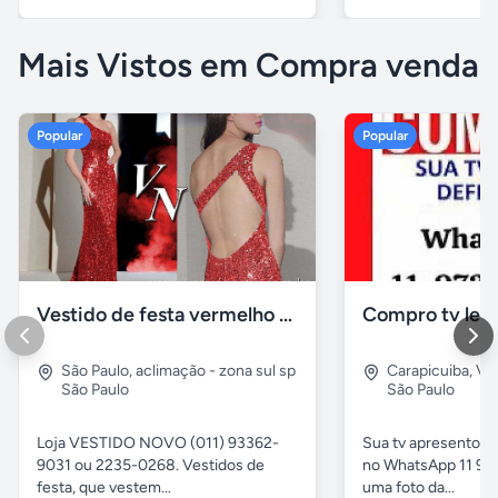
Mais Vistos em Compra venda
Popular
Popular
Vestido de festa vermelho com brilho e pedraria
Compro tv led
São Paulo
,
aclimação - zona sul sp
Carapicuiba
,
Vil
São Paulo
São Paulo
Loja VESTIDO NOVO (011) 93362-
Sua tv apresentou
9031 ou 2235-0268. Vestidos de
no WhatsApp 11 97
festa, que vestem...
uma foto da...