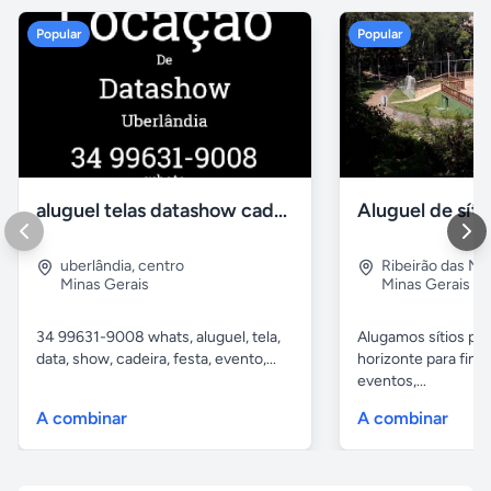
Popular
Popular
aluguel telas datashow cadeiras uberlândia
uberlândia
,
centro
Ribeirão das N
Minas Gerais
Minas Gerais
34 99631-9008 whats, aluguel, tela,
Alugamos sítios pr
data, show, cadeira, festa, evento,...
horizonte para fina
eventos,...
A combinar
A combinar