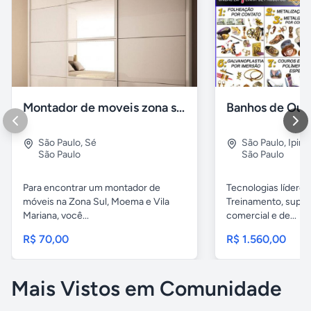
Montador de moveis zona sul moema, vila mariana
São Paulo
,
Sé
São Paulo
,
Ipira
São Paulo
São Paulo
Para encontrar um montador de
Tecnologias líderes
móveis na Zona Sul, Moema e Vila
Treinamento, supor
Mariana, você...
comercial e de...
R$ 70,00
R$ 1.560,00
Mais Vistos em Comunidade