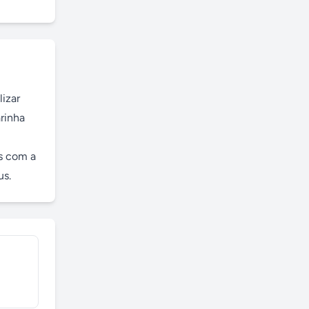
izar 
inha 
s com a 
us.