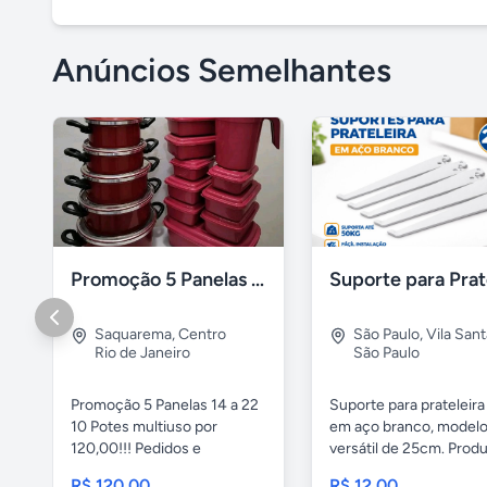
Anúncios Semelhantes
Promoção 5 Panelas 10 Potes Multiuso
Saquarema
,
Centro
São Paulo
,
Vila San
Rio de Janeiro
São Paulo
Promoção 5 Panelas 14 a 22
Suporte para prateleira
10 Potes multiuso por
em aço branco, model
120,00!!! Pedidos e
versátil de 25cm. Produt
entregas...
R$ 120,00
R$ 12,00