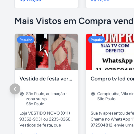
Mais Vistos em Compra vend
Popular
Popular
Vestido de festa vermelho com brilho e pedraria
São Paulo
,
aclimação -
Carapicuiba
,
Vila di
zona sul sp
São Paulo
São Paulo
Loja VESTIDO NOVO (011)
Sua tv apresentou defe
93362-9031 ou 2235-0268.
Chame no WhatsApp 1
Vestidos de festa, que
972504812, envie uma 
vestem...
da...