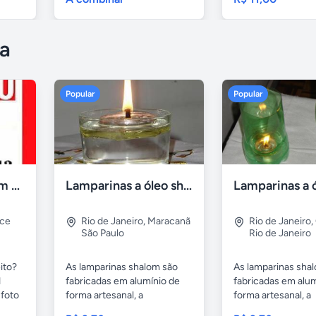
a
Popular
Popular
Compro tv led com defeito
Lamparinas a óleo shalom
rce
Rio de Janeiro
,
Maracanã
Rio de Janeiro
,
São Paulo
Rio de Janeiro
ito?
As lamparinas shalom são
As lamparinas sha
1
fabricadas em alumínio de
fabricadas em alum
foto
forma artesanal, a
forma artesanal, a
embalagem...
embalagem...