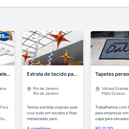
Suporte para Prateleira Fico 25cm Branco Aço – Novo
Estrela de tecido para decoração
tana
Rio de Janeiro
Várzea Grande
Rio de Janeiro
Mato Grosso
 Fico
Temos estrelas espirais asas
Trabalhamos com 
o
cruz tudo em tecidos e fitas
para empresas em 
o...
metalizadas para...
capa para elevado
tapetes...
A combinar
R$ 11,00