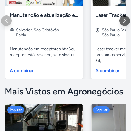
Manutenção e atualização em receptores Htv em Salvador Ba
Salvador
,
São Cristóvão
São Paulo
,
V alp
Bahia
São Paulo
Manutenção em receptores htv Seu
Laser tracker mediç
receptor está travando, sem sinal ou...
prestamos serviços
3d,...
A combinar
A combinar
Mais Vistos em Agronegócios
Popular
Popular