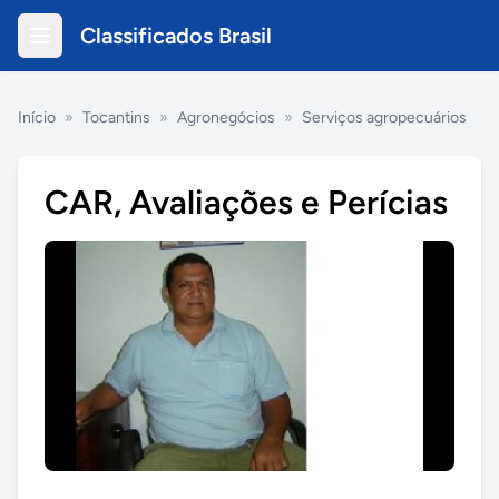
Classificados Brasil
Início
»
Tocantins
»
Agronegócios
»
Serviços agropecuários
CAR, Avaliações e Perícias