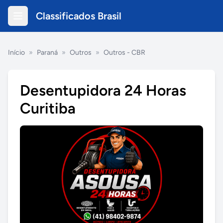
Classificados Brasil
Início
»
Paraná
»
Outros
»
Outros - CBR
Desentupidora 24 Horas
Curitiba