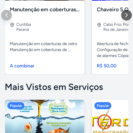
Manutenção em coberturas de vidro e policarbonato
Curitiba
Cabo Frio
,
Porto
Paraná
Rio de Janeiro
Manutenção em coberturas de vidro
Abertura de fechad
Manutenção em coberturas de ...
Configuração de ch
de alarmes Cópias..
A combinar
R$ 50,00
Mais Vistos em Serviços
Popular
Popular