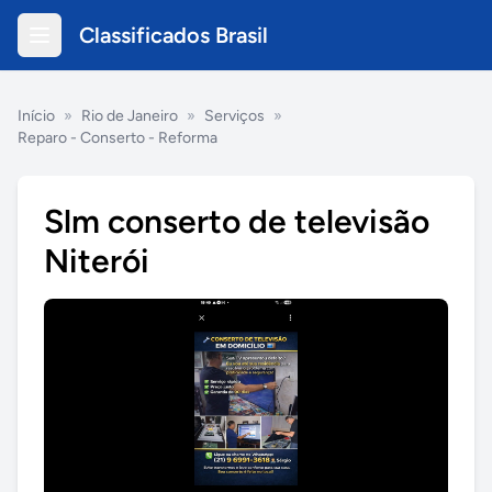
Classificados Brasil
Início
»
Rio de Janeiro
»
Serviços
»
Reparo - Conserto - Reforma
Slm conserto de televisão
Niterói