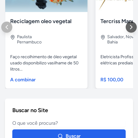
Reciclagem oleo vegetal
Paulista
Salvador
,
Nova B
Pernambuco
Bahia
Faço recolhimento de óleo vegetal
Eletricista Profissi
usado disponibilizo vasilhame de 50
elétricas prediais e 
litros...
A combinar
R$ 100,00
Buscar no Site
Buscar