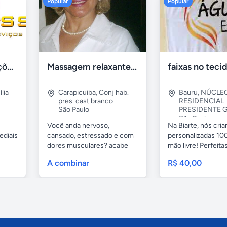
Popular
Popular
Tercriss Manutenções e Serviços
Massagem relaxante- terapeutica e depilação
lia
Carapicuiba
,
Conj hab.
Bauru
,
NÚCLE
pres. cast branco
RESIDENCIAL
São Paulo
PRESIDENTE G
São Paulo
Você anda nervoso,
Na Biarte, nós cri
ediais
cansado, estressado e com
personalizadas 100
dores musculares? acabe
mão livre! Perfeitas.
com esses...
A combinar
R$ 40,00