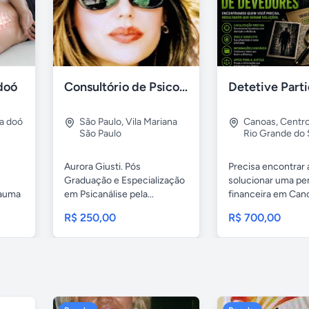
doó
Consultório de Psicologia e Psicanálise
a doó
São Paulo
,
Vila Mariana
Canoas
,
Centr
São Paulo
Rio Grande do 
Aurora Giusti. Pós
Precisa encontrar
Graduação e Especialização
solucionar uma pe
rauma
em Psicanálise pela...
financeira em Cano
R$ 250,00
R$ 700,00