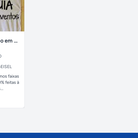
faixas no tecido em ate 24H
O
EISEL
amos faixas
% feitas à
..