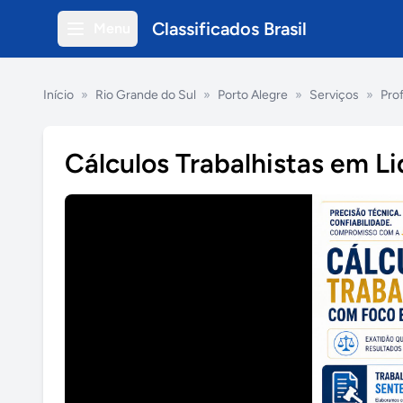
Classificados Brasil
Menu
Início
»
Rio Grande do Sul
»
Porto Alegre
»
Serviços
»
Prof
Cálculos Trabalhistas em L