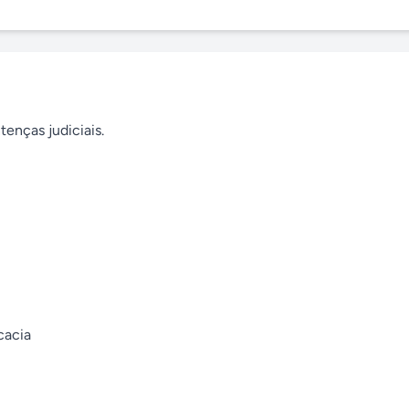
enças judiciais.

acia
