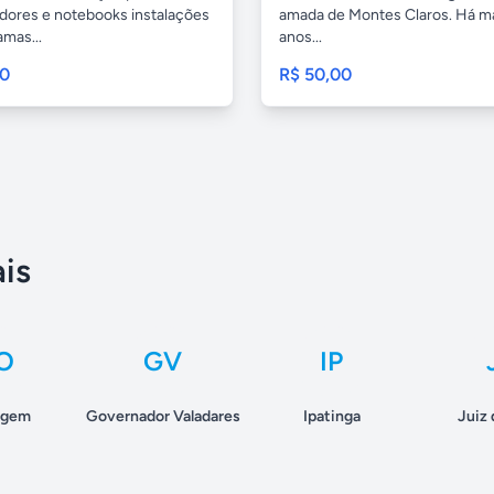
ores e notebooks instalações
amada de Montes Claros. Há ma
mas...
anos...
00
R$ 50,00
is
O
GV
IP
agem
Governador Valadares
Ipatinga
Juiz 