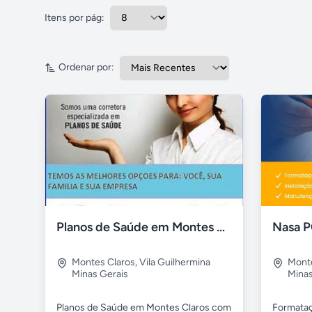
Bem-Estar - Saúde - Beleza
Itens por pág:
Outros serviços
Ordenar por:
Planos de Saúde em Montes Claros
Nasa P
Montes Claros
,
Vila Guilhermina
Monte
Minas Gerais
Minas
Planos de Saúde em Montes Claros com
Formataç