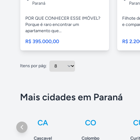
Paraná
Paran
POR QUE CONHECER ESSE IMÓVEL?
Filhote 
Porque é raro encontrar um
e companh
apartamento que...
R$ 395.000,00
R$ 2.20
Itens por pág:
Mais cidades em Paraná
CA
CO
C
Cascavel
Colombo
Curi