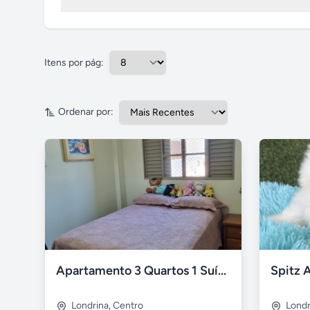
Apartamentos - Casas venda
Itens por pág:
Ordenar por:
Apartamento 3 Quartos 1 Suíte No Centro de Londrina
Spitz 
Londrina
,
Centro
Londr