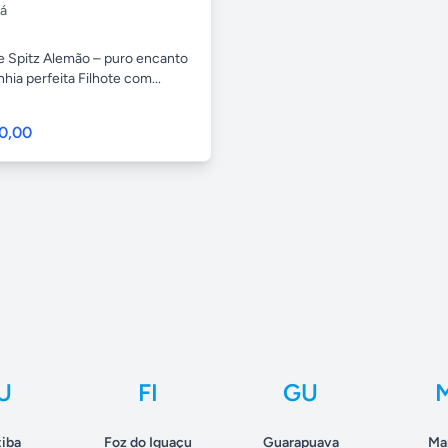
á
de Spitz Alemão – puro encanto
ia perfeita Filhote com...
0,00
U
FI
GU
tiba
Foz do Iguaçu
Guarapuava
Ma