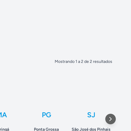
Mostrando
1
a
2
de
2
resultados
MA
PG
SJ
ringá
Ponta Grossa
São José dos Pinhais