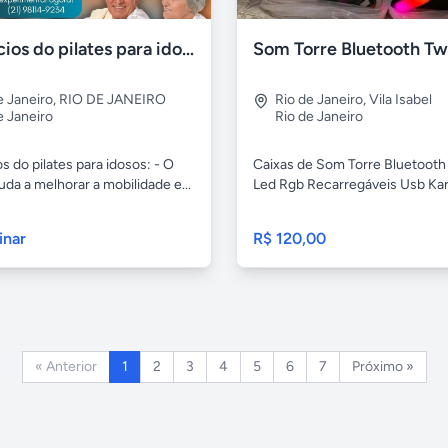
Benefícios do pilates para idosos
e Janeiro
,
RIO DE JANEIRO
Rio de Janeiro
,
Vila Isabel
e Janeiro
Rio de Janeiro
s do pilates para idosos: - O
Caixas de Som Torre Bluetoot
juda a melhorar a mobilidade e...
Led Rgb Recarregáveis Usb Kar
inar
R$ 120,00
« Anterior
1
2
3
4
5
6
7
Próximo »