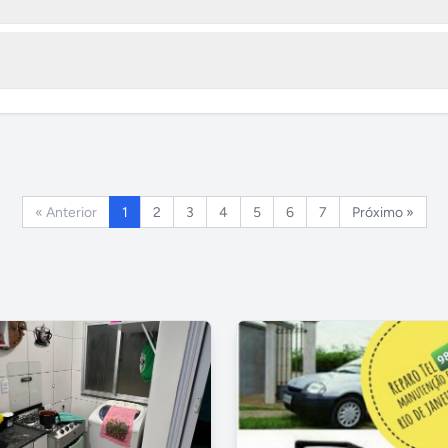
« Anterior
1
2
3
4
5
6
7
Próximo »