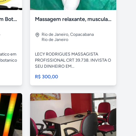
Automacao de portao em Botafogo e Cosme Velho RJ
Massagem relaxante, muscular para cansaço e dores.
o
Rio de Janeiro
,
Copacabana
Rio de Janeiro
matico em
LECY RODRIGUES MASSAGISTA
 botanico
PROFISSIONAL CRT 39.738. INVISTA O
SEU DINHEIRO EM...
R$ 300,00