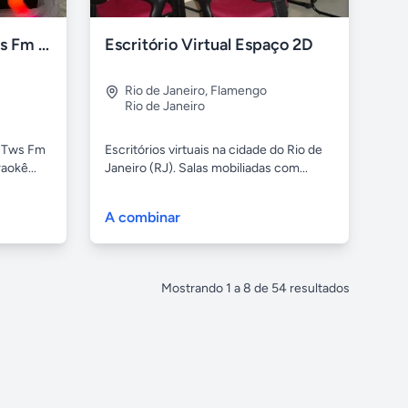
Som Torre Bluetooth Tws Fm Led Rgb Usb Karaokê.
Escritório Virtual Espaço 2D
Rio de Janeiro
,
Flamengo
Rio de Janeiro
h Tws Fm
Escritórios virtuais na cidade do Rio de
aokê...
Janeiro (RJ). Salas mobiliadas com...
A combinar
Mostrando
1
a
8
de
54
resultados