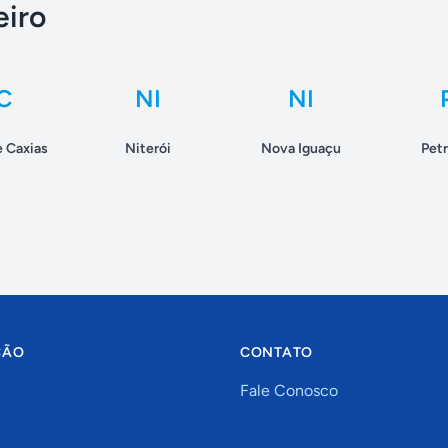
eiro
C
NI
NI
 Caxias
Niterói
Nova Iguaçu
Petr
ÇÃO
CONTATO
Fale Conosco