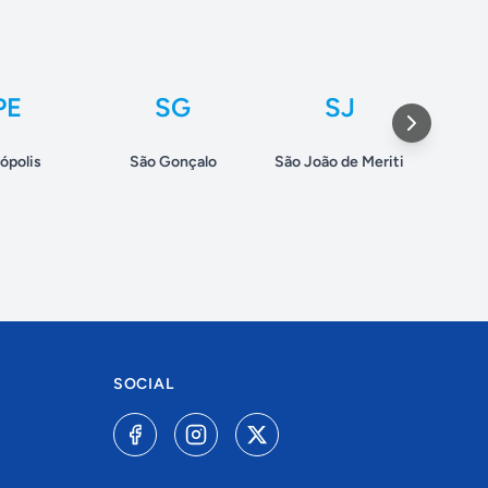
PE
SG
SJ
ópolis
São Gonçalo
São João de Meriti
Volt
SOCIAL