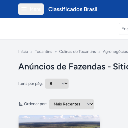
Classificados Brasil
Menu
Início
»
Tocantins
»
Colinas do Tocantins
»
Agronegócios
Anúncios de Fazendas - Siti
Itens por pág:
Ordenar por: