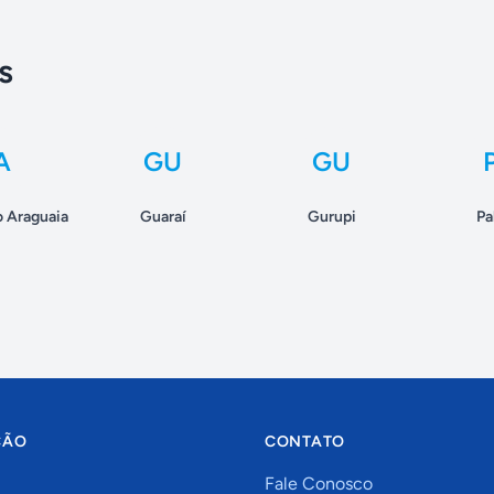
s
A
GU
GU
 Araguaia
Guaraí
Gurupi
Pa
ÇÃO
CONTATO
Fale Conosco