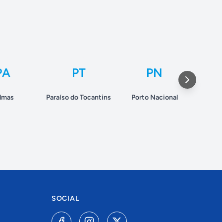
PA
PT
PN
lmas
Paraíso do Tocantins
Porto Nacional
Toca
SOCIAL