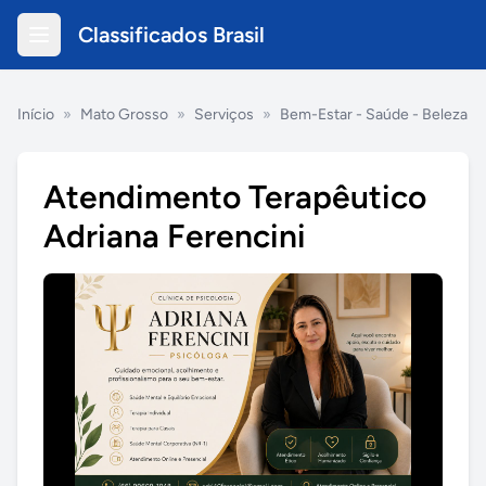
Classificados Brasil
Início
»
Mato Grosso
»
Serviços
»
Bem-Estar - Saúde - Beleza
Atendimento Terapêutico
Adriana Ferencini