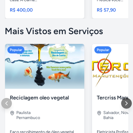
R$ 400,00
R$ 57,90
Mais Vistos em Serviços
Popular
Popular
Reciclagem oleo vegetal
Paulista
Salvador
,
Nova B
Pernambuco
Bahia
Faço recolhimento de óleo vegetal
Eletricista Profissi