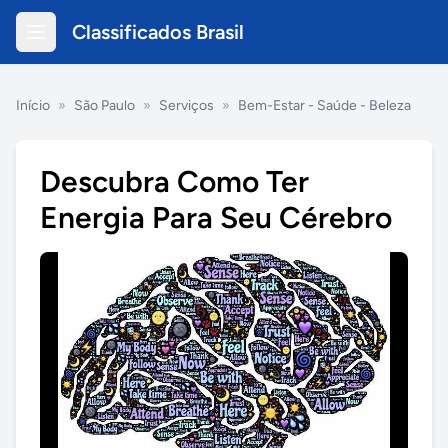
Classificados Brasil
Início
»
São Paulo
»
Serviços
»
Bem-Estar - Saúde - Beleza
Descubra Como Ter
Energia Para Seu Cérebro