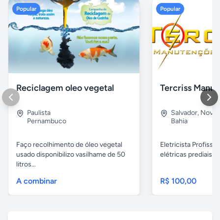
Popular
Popular
Reciclagem oleo vegetal
Paulista
Salvador
,
Nova B
Pernambuco
Bahia
Faço recolhimento de óleo vegetal
Eletricista Profissi
usado disponibilizo vasilhame de 50
elétricas prediais e 
litros...
A combinar
R$ 100,00