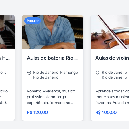
Popular
Aulas de piano em Higienópolis
Aulas de bateria Rio de Janeiro
olis
Rio de Janeiro
,
Flamengo
Rio de Janeiro
Rio de Janeiro
Rio de Janeiro
cílio
Ronaldo Alvarenga, músico
Aprenda a tocar vio
e
profissional com larga
toque suas músic
e)...
experiência, formado no...
favoritas. Aula de
para...
R$ 120,00
R$ 100,00