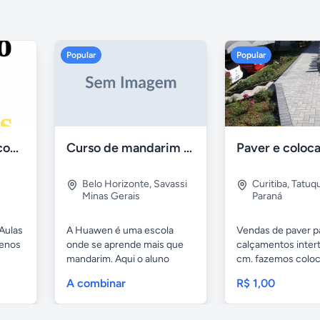
Popular
Popular
Aulas de Alemão com Professor Nativo
Curso de mandarim em belo horizonte
Belo Horizonte
,
Savassi
Curitiba
,
Tatuq
Minas Gerais
Paraná
Aulas
A Huawen é uma escola
Vendas de paver p
uenos
onde se aprende mais que
calçamentos inter
mandarim. Aqui o aluno
cm. fazemos colo
tem...
com...
A combinar
R$ 1,00