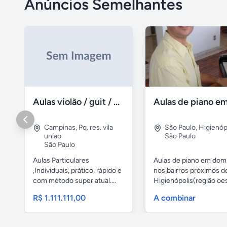
Anúncios Semelhantes
Aulas violão / guit / particular
Campinas
,
Pq. res. vila
São Paulo
,
Higienóp
uniao
São Paulo
São Paulo
Aulas Particulares
Aulas de piano em domi
,Individuais, prático, rápido e
nos bairros próximos d
com método super atual....
Higienópolis(região oest
R$ 1.111.111,00
A combinar