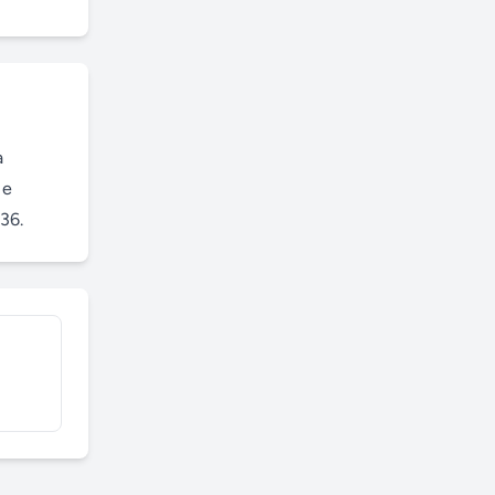
 
e 
36.