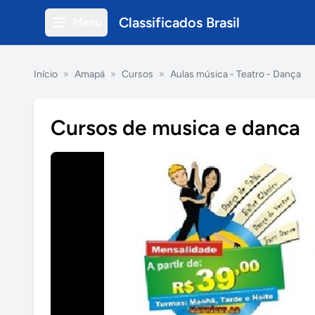
Classificados Brasil
Menu
Início
»
Amapá
»
Cursos
»
Aulas música - Teatro - Dança
Cursos de musica e danca