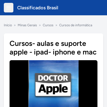
Classificados Brasil
Início
»
Minas Gerais
»
Cursos
»
Cursos de informática
Cursos- aulas e suporte
apple - ipad- iphone e mac