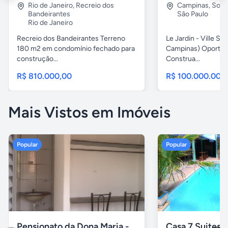
Rio de Janeiro
,
Recreio dos
Campinas
,
Sous
Bandeirantes
São Paulo
Rio de Janeiro
Recreio dos Bandeirantes Terreno
Le Jardin - Ville Sa
180 m2 em condomínio fechado para
Campinas) Oportun
construção...
Construa...
R$ 810.000,00
R$ 100.000.000
Mais Vistos em Imóveis
Popular
Popular
Pensionato da Dona Maria - Uberlândia/MG